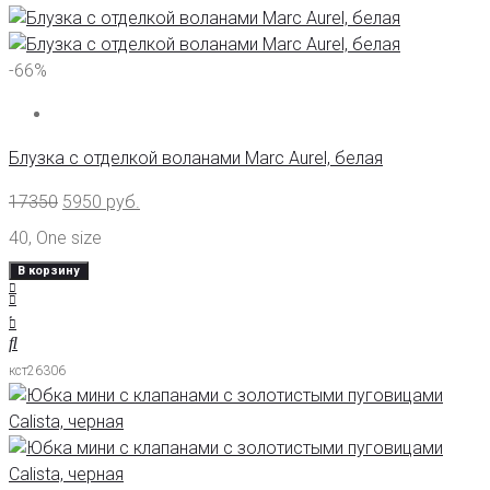
-66%
Блузка с отделкой воланами Marc Aurel, белая
17350
5950
руб.
40
,
One size
В корзину
кст26306