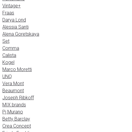
Vintage+
Fraas
Darya Lond
Alessia Santi
Alena Goretskaya
Set
Comma
Calista
Kogel
Marco Moretti
UNQ
Vera Mont
Beaumont
Joseph Ribkoff
MIX brands
Pj Murano
Betty Barclay
Crea Concept