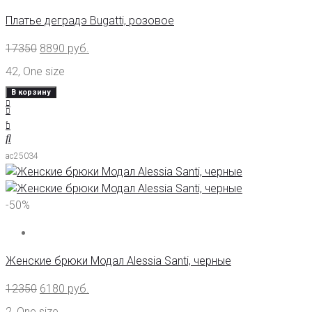
Платье деградэ Bugatti, розовое
17350
8890
руб.
42
,
One size
В корзину
ас25034
-50%
Женские брюки Модал Alessia Santi, черные
12350
6180
руб.
2
,
One size