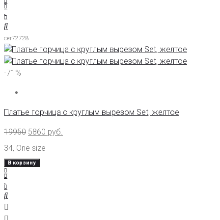
сет72728
-71%
Платье горчица с круглым вырезом Set, желтое
19950
5860
руб.
34
,
One size
В корзину