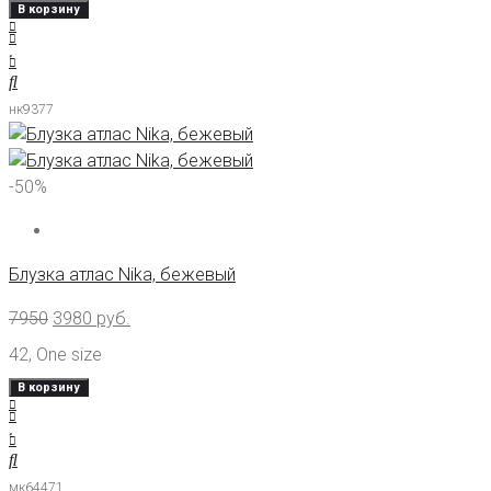
В корзину
нк9377
-50%
Блузка атлас Nika, бежевый
7950
3980
руб.
42
,
One size
В корзину
мк64471