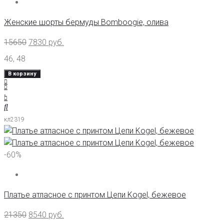
Женские шорты бермуды Bomboogie, олива
15650
7830
руб.
46
,
48
В корзину
кл2319
-60%
Платье атласное с принтом Цепи Kogel, бежевое
21350
8540
руб.