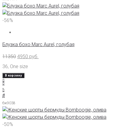
-56%
Блузка бохо Marc Aurel, голубая
11350
4950
руб.
36
,
One size
В корзину
бж9038
-50%