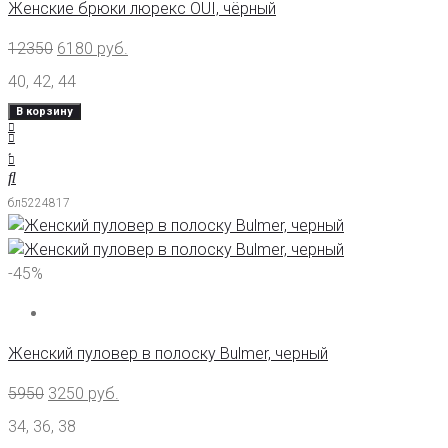
Женские брюки люрекс OUI, чёрный
12350
6180
руб.
40
,
42
,
44
В корзину
бл5224817
-45%
Женский пуловер в полоску Bulmer, черный
5950
3250
руб.
34
,
36
,
38