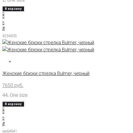
В корзину
4256405
Женские брюки стрелка Bulmer, черный
7650
руб.
44
,
One size
В корзину
мк64941