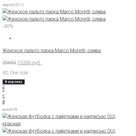
марко20213
-40%
Женское пальто парка Marco Moretti, олива
25650
15390
руб.
42
,
One size
В корзину
ви64478