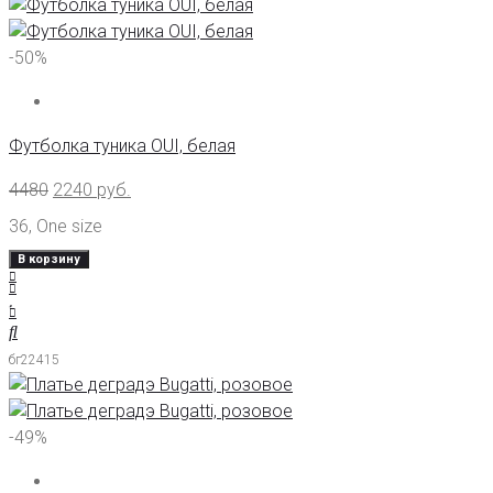
-50%
Футболка туника OUI, белая
4480
2240
руб.
36
,
One size
В корзину
бг22415
-49%