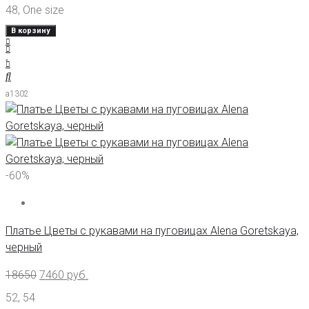
48
,
One size
В корзину
а1302
-60%
Платье Цветы с рукавами на пуговицах Alena Goretskaya,
черный
18650
7460
руб.
52
,
54