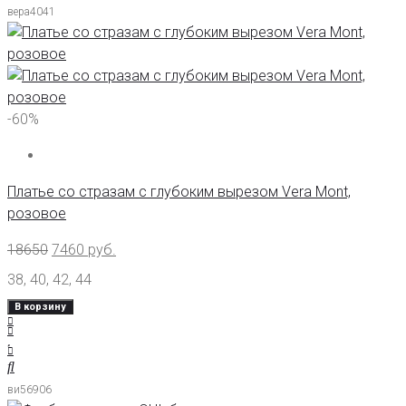
вера4041
-60%
Платье со стразам с глубоким вырезом Vera Mont,
розовое
18650
7460
руб.
38
,
40
,
42
,
44
В корзину
ви56906