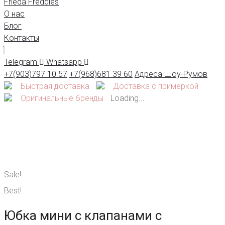
Frieda Freddies
О нас
Блог
Контакты
Telegram
Whatsapp
+7(903)797 10 57
+7(968)681 39 60
Адреса Шоу-Румов
Быстрая доставка
Доставка с примеркой
Оригинальные бренды
Loading...
Sale!
Best!
Юбка мини с клапанами с