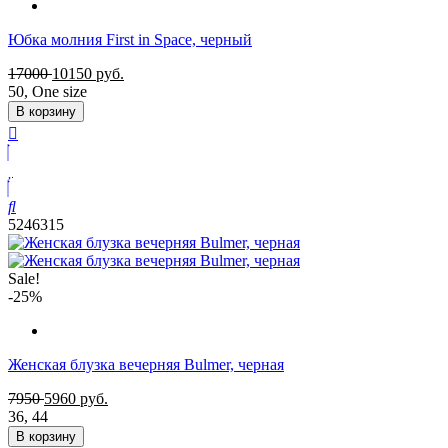
Юбка молния First in Space, черный
17000
10150
руб.
50
,
One size
В корзину
5246315
Sale!
-25%
Женская блузка вечерняя Bulmer, черная
7950
5960
руб.
36
,
44
В корзину