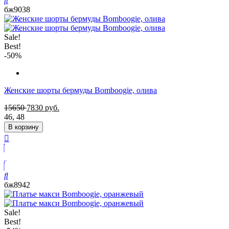
бж9038
Sale!
Best!
-50%
Женские шорты бермуды Bomboogie, олива
15650
7830
руб.
46
,
48
В корзину
бж8942
Sale!
Best!