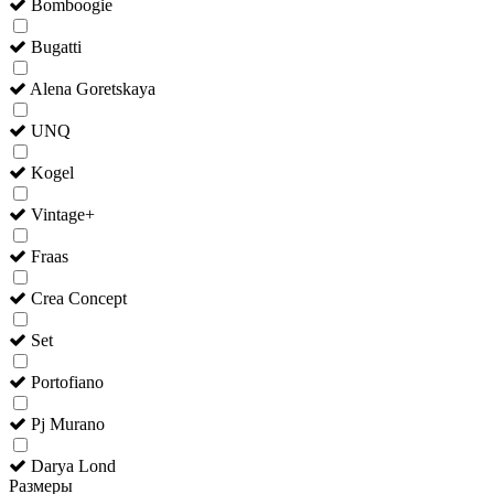
Bomboogie
Bugatti
Alena Goretskaya
UNQ
Kogel
Vintage+
Fraas
Crea Concept
Set
Portofiano
Pj Murano
Darya Lond
Размеры