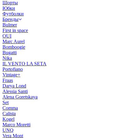
Шорты
Юбки
Футболки
Бренды
Bulmer
First in space
OUI
Marc Aurel
Bomboogie
Bugatti
Nika
IL VENTO LA SETA
Portofiano
Vintage+
Fraas
Darya Lond
Alessia Santi
Alena Goretskaya
Set
Comma
Calista
Kogel
Marco Moretti
UNQ
Vera Mont