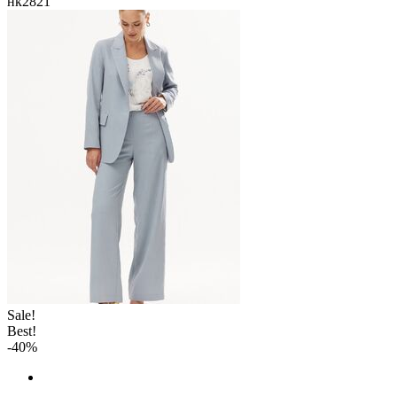
нк2821
Sale!
Best!
-40%