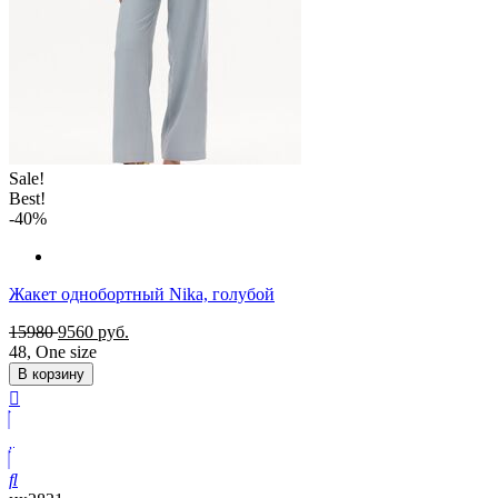
Sale!
Best!
-40%
Жакет однобортный Nika, голубой
15980
9560
руб.
48
,
One size
В корзину