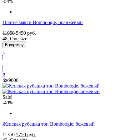
-54%
Платье макси Bomboogie, оранжевый
11950
5450
руб.
48
,
One size
В корзину
бж9006
Sale!
-49%
Женская рубашка топ Bomboogie, бежевый
11350
5750
руб.