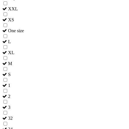
XXL
XS
One size
L
XL
M
S
1
2
3
32