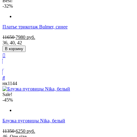
Best!
-32%
Платье трикотаж Bulmer, синее
11650
7980
руб.
36
,
40
,
42
В корзину
нк1144
Sale!
-45%
Блузка пуговицы Nika, белый
11350
6250
руб.
46
,
One size