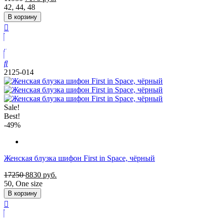
42
,
44
,
48
В корзину
2125-014
Sale!
Best!
-49%
Женская блузка шифон First in Space, чёрный
17250
8830
руб.
50
,
One size
В корзину