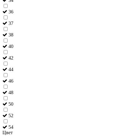
34
36
37
38
40
42
44
46
48
50
52
54
Цвет