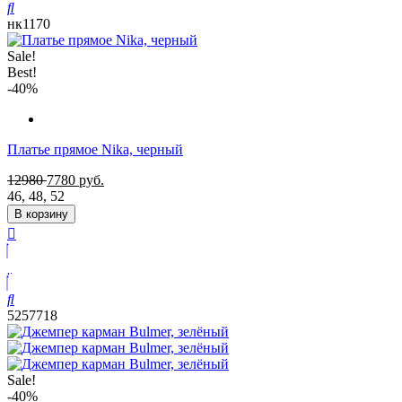
нк1170
Sale!
Best!
-40%
Платье прямое Nika, черный
12980
7780
руб.
46
,
48
,
52
В корзину
5257718
Sale!
-40%