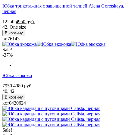
Юбка трикотажная с завышенной талией Alena Goretskaya,
черная
12250
4950
руб.
42
,
One size
В корзину
ви76143
Sale!
-37%
Юбка экокожа
7950
4980
руб.
40
,
42
В корзину
кст0420624
Sale!