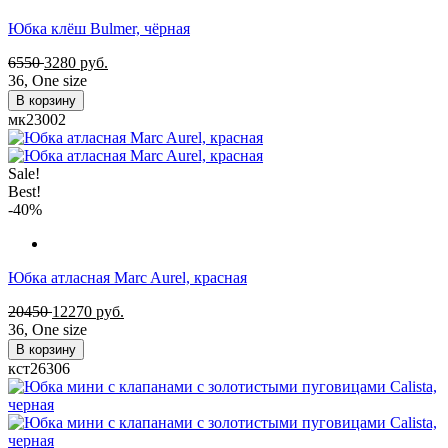
Юбка клёш Bulmer, чёрная
6550
3280
руб.
36
,
One size
В корзину
мк23002
Sale!
Best!
-40%
Юбка атласная Marc Aurel, красная
20450
12270
руб.
36
,
One size
В корзину
кст26306