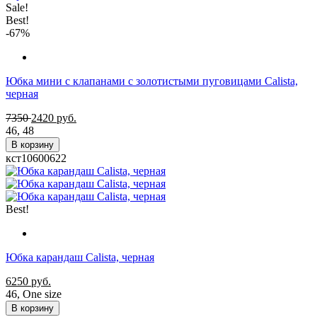
Sale!
Best!
-67%
Юбка мини с клапанами с золотистыми пуговицами Calista,
черная
7350
2420
руб.
46
,
48
В корзину
кст10600622
Best!
Юбка карандаш Calista, черная
6250
руб.
46
,
One size
В корзину