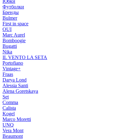
Юбки
Футболки
Бренды
Bulmer
First in space
OUI
Marc Aurel
Bomboogie
Bugatti
Nika
IL VENTO LA SETA
Portofiano
Vintage+
Fraas
Darya Lond
Alessia Santi
Alena Goretskaya
Set
Comma
Calista
Kogel
Marco Moretti
UNQ
Vera Mont
Beaumont