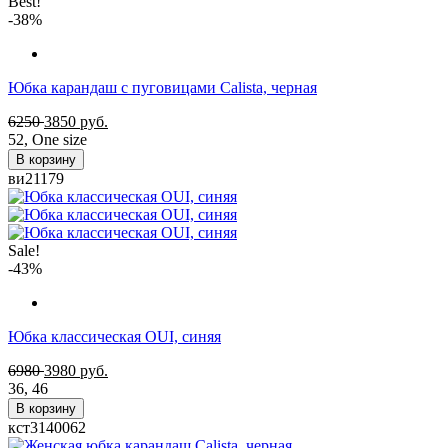
Best!
-38%
Юбка карандаш с пуговицами Calista, черная
6250
3850
руб.
52
,
One size
В корзину
ви21179
Sale!
-43%
Юбка классическая OUI, синяя
6980
3980
руб.
36
,
46
В корзину
кст3140062