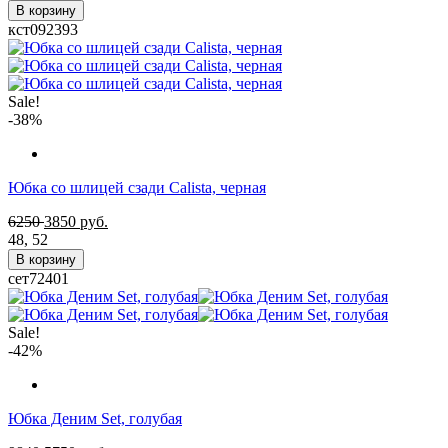
В корзину
кст092393
Sale!
-38%
Юбка со шлицей сзади Calista, черная
6250
3850
руб.
48
,
52
В корзину
сет72401
Sale!
-42%
Юбка Деним Set, голубая