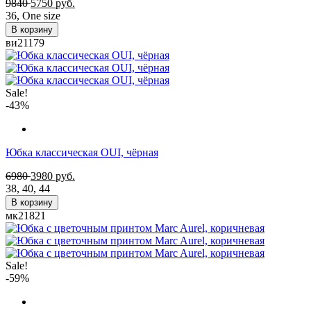
9840
5750
руб.
36
,
One size
В корзину
ви21179
Sale!
-43%
Юбка классическая OUI, чёрная
6980
3980
руб.
38
,
40
,
44
В корзину
мк21821
Sale!
-59%