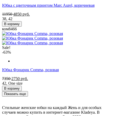
Юбка с цветочным принтом Marc Aurel, коричневая
11950
4850
руб.
38
,
42
В корзину
ком8466
Sale!
-63%
Юбка Фонарик Comma, розовая
7350
2750
руб.
42
,
One size
В корзину
Показать еще
Стильные женские юбки на каждый Жень и для особых
случаев можно купить в интернет-магазине Kladeya. В