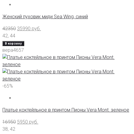
Женский пуховик миди Sea Wing, синий
42350
35990
руб.
42
,
44
В корзину
вера4657
-65%
Платье коктейльное в принтом Пионы Vera Mont. зеленое
16950
5950
руб.
38
,
42