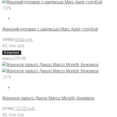
-53%
Женский пуловер с надписью Marc Aurel, голубой
13950
6500
руб.
40
,
One size
В корзину
марко20146
-51%
Женское пальто Декор Marco Moretti, бежевое
21950
10725
руб.
40
,
One size