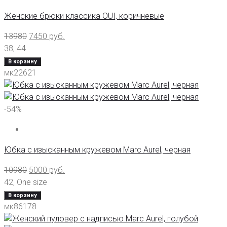
Женские брюки классика OUI, коричневые
13980
7450
руб.
38
,
44
В корзину
мк22621
-54%
Юбка с изысканным кружевом Marc Aurel, черная
10980
5000
руб.
42
,
One size
В корзину
мк86178