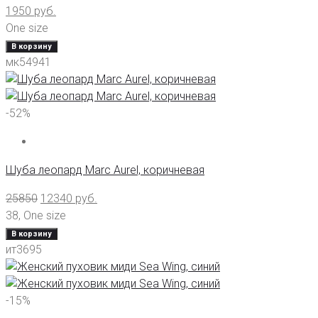
1950
руб.
One size
В корзину
мк54941
-52%
Шуба леопард Marc Aurel, коричневая
25850
12340
руб.
38
,
One size
В корзину
ит3695
-15%