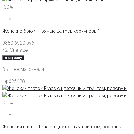
-30%
Женские брюки прямые Bulmer, коричневый
9880
6920
руб.
42
,
One size
В корзину
Вы просматривали
фр625428
-21%
Женский платок Fraas с цветочным принтом, розовый