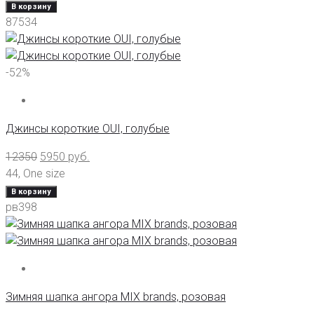
В корзину
87534
-52%
Джинсы короткие OUI, голубые
12350
5950
руб.
44
,
One size
В корзину
рв398
Зимняя шапка ангора MIX brands, розовая