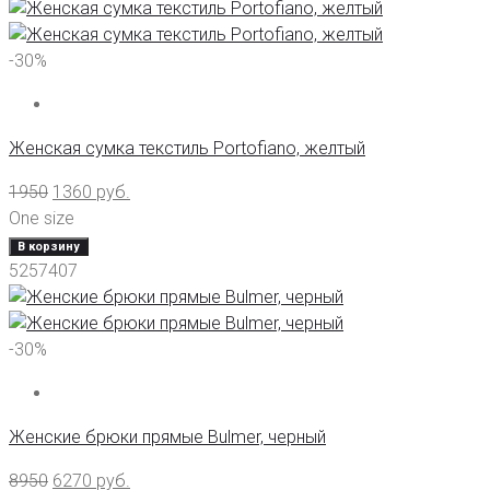
-30%
Женская сумка текстиль Portofiano, желтый
1950
1360
руб.
One size
В корзину
5257407
-30%
Женские брюки прямые Bulmer, черный
8950
6270
руб.