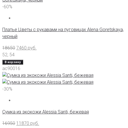
-60%
Платье Цветы с рукавами на пуговицах Alena Goretskaya,
черный
18650
7460
руб.
52
,
54
В корзину
ас90016
-30%
Сумка из экокожи Alessia Santi, бежевая
16950
11870
руб.