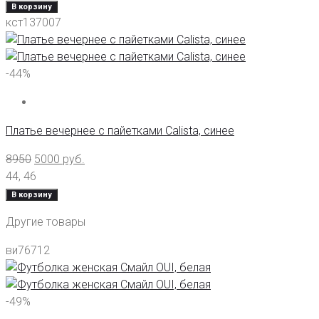
В корзину
кст137007
-44%
Платье вечернее с пайетками Calista, синее
8950
5000
руб.
44
,
46
В корзину
Другие товары
ви76712
-49%