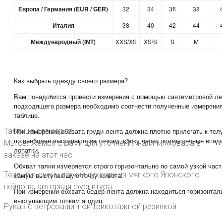
Европа / Германия (EUR / GER)
32
34
36
38
Италия
38
40
42
44
Международный (INT)
XXS/XS
XS/S
S
M
Как выбрать одежду своего размера?
Вам понадобится провести измерения с помощью сантиметровой ле
подходящего размера необходимо соотнести полученные измерения
таблице.
Таблица размеров
При измерении обхвата груди лента должна плотно прилегать к тел
по наиболее выступающим точкам, сбоку через подмышечные впади
Мы свяжемся с Вами для уточнения наличия товара в
лопатки.
заказе на этот час
Обхват талии измеряется строго горизонтально по самой узкой част
Тёплый и очень лёгкий пуховик из мягкого Японского
самую выступающую точку живота.
нейлона, авторкая фурнитура.
При измерении обхвата бедер лента должна находиться горизонталь
выступающим точкам ягодиц.
Рукав с ветрозащитной трикотажной резинкой.