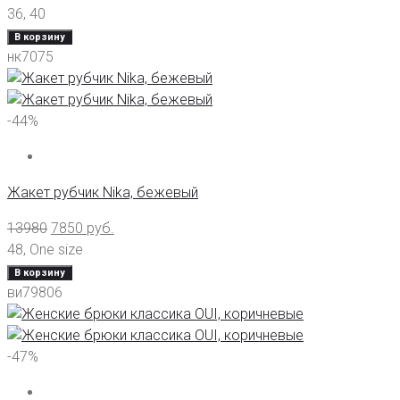
36
,
40
В корзину
нк7075
-44%
Жакет рубчик Nika, бежевый
13980
7850
руб.
48
,
One size
В корзину
ви79806
-47%