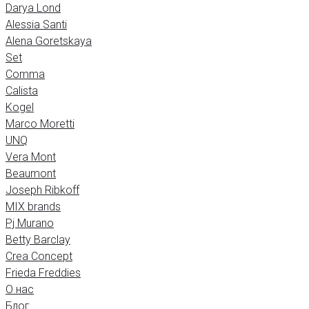
Darya Lond
Alessia Santi
Alena Goretskaya
Set
Comma
Calista
Kogel
Marco Moretti
UNQ
Vera Mont
Beaumont
Joseph Ribkoff
MIX brands
Pj Murano
Betty Barclay
Crea Concept
Frieda Freddies
О нас
Блог