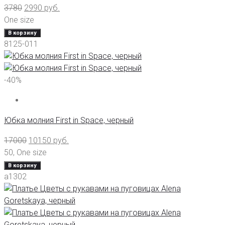
3780
2990
руб.
One size
В корзину
8125-011
-40%
Юбка молния First in Space, черный
17000
10150
руб.
50
,
One size
В корзину
а1302