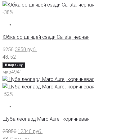
-38%
Юбка со шлицей сзади Calista, черная
6250
3850
руб.
48
,
52
В корзину
мк54941
-52%
Шуба леопард Marc Aurel, коричневая
25850
12340
руб.
38
,
One size