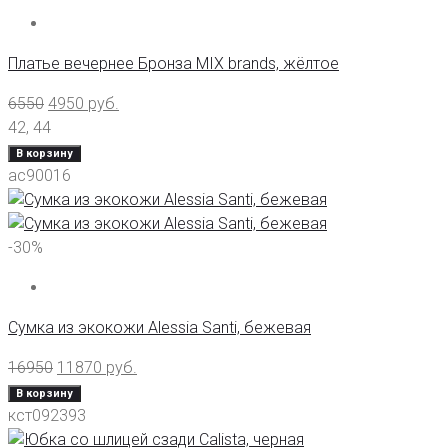
Платье вечернее Бронза MIX brands, жёлтое
6550
4950
руб.
42
,
44
В корзину
ас90016
-30%
Сумка из экокожи Alessia Santi, бежевая
16950
11870
руб.
В корзину
кст092393