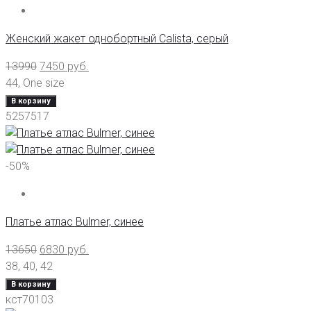
Женский жакет однобортный Calista, серый
13990
7450
руб.
44
,
One size
В корзину
5257517
-50%
Платье атлас Bulmer, синее
13650
6830
руб.
38
,
40
,
42
В корзину
кст70103