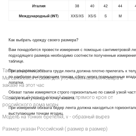
Италия
38
40
42
44
Международный (INT)
XXS/XS
XS/S
S
M
Как выбрать одежду своего размера?
Вам понадобится провести измерения с помощью сантиметровой ле
подходящего размера необходимо соотнести полученные измерения
таблице.
Таблица размеров
При измерении обхвата груди лента должна плотно прилегать к тел
по наиболее выступающим точкам, сбоку через подмышечные впади
Мы свяжемся с Вами для уточнения наличия товара в
лопатки.
заказе на этот час
Обхват талии измеряется строго горизонтально по самой узкой част
Однотонный топ из лёгкой ткани прямого кроя от
самую выступающую точку живота.
российского дома моды
При измерении обхвата бедер лента должна находиться горизонталь
выступающим точкам ягодиц.
Модель на тонких бретелях, v - образный вырез
Размер указан Российский ( размер в размер)