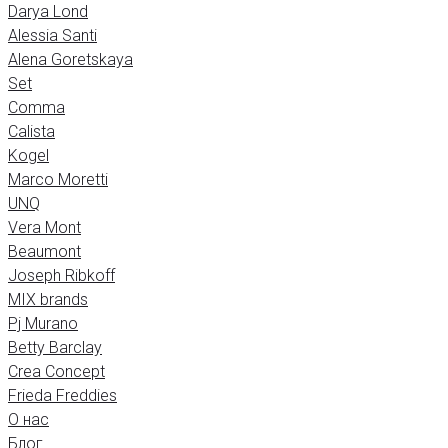
Darya Lond
Alessia Santi
Alena Goretskaya
Set
Comma
Calista
Kogel
Marco Moretti
UNQ
Vera Mont
Beaumont
Joseph Ribkoff
MIX brands
Pj Murano
Betty Barclay
Crea Concept
Frieda Freddies
О нас
Блог