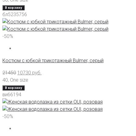
В корзину
бл5235756
-50%
Костюм с юбкой трикотажный Bulmer, серый
21450
10730
руб.
40
,
One size
В корзину
ви66194
-50%