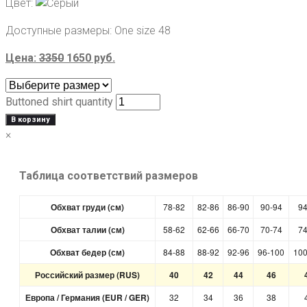
Цвет:
Доступные размеры:
One size 48
Цена:
3350
1650
руб.
Buttoned shirt quantity
В корзину
×
Таблица соответствий размеров
Обхват груди (см)
78-82
82-86
86-90
90-94
94
Обхват талии (см)
58-62
62-66
66-70
70-74
74
Обхват бедер (см)
84-88
88-92
92-96
96-100
100
Российский размер (RUS)
40
42
44
46
Европа / Германия (EUR / GER)
32
34
36
38