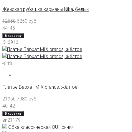
Женская рубашка карманы Nika, белый
12650
6250
руб.
44
,
46
В корзину
бч6916
-64%
Платье Бархат MIX brands, жёлтое
21950
7980
руб.
40
,
42
В корзину
ви21179