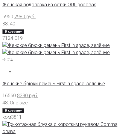
Женская водолазка из сетки OUI, розовая
5950
2980
руб.
38
,
40
В корзину
7124-019
-50%
Женские брюки ремень First in space, зелёные
16560
8280
руб.
48
,
One size
В корзину
ком3811