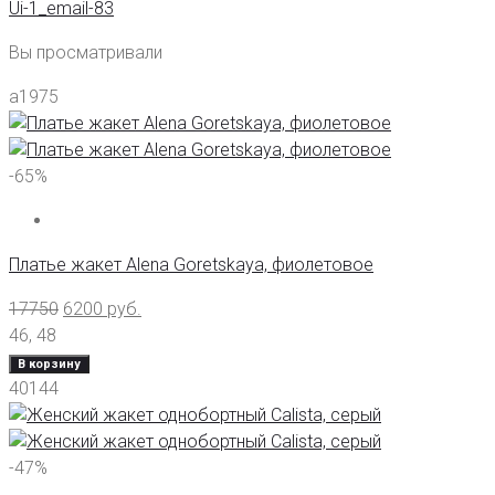
Ui-1_email-83
Вы просматривали
а1975
-65%
Платье жакет Alena Goretskaya, фиолетовое
17750
6200
руб.
46
,
48
В корзину
40144
-47%