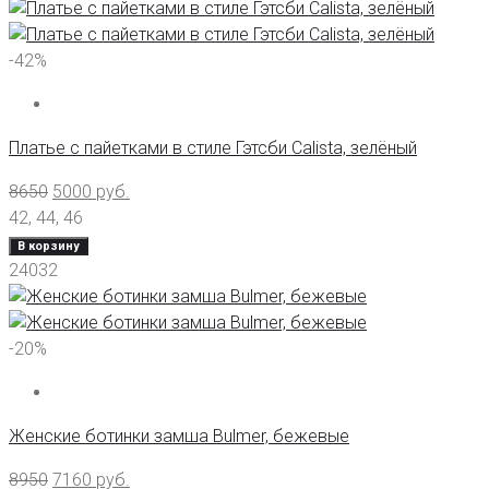
-42%
Платье с пайетками в стиле Гэтсби Calista, зелёный
8650
5000
руб.
42
,
44
,
46
В корзину
24032
-20%
Женские ботинки замша Bulmer, бежевые
8950
7160
руб.