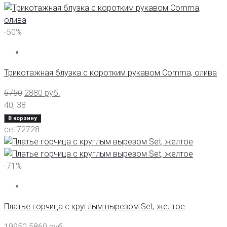
-50%
Трикотажная блузка с коротким рукавом Comma, олива
5750
2880
руб.
40
,
38
В корзину
сет72728
-71%
Платье горчица с круглым вырезом Set, желтое
19950
5860
руб.