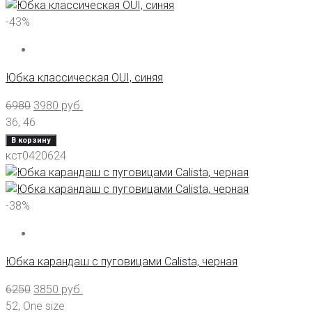
-43%
Юбка классическая OUI, синяя
6980
3980
руб.
36
,
46
В корзину
кст0420624
-38%
Юбка карандаш с пуговицами Calista, черная
6250
3850
руб.
52
,
One size