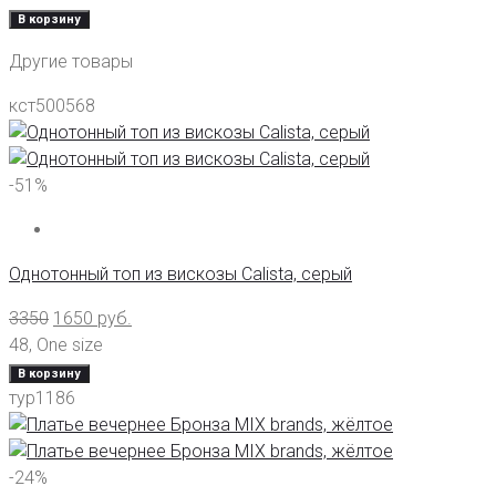
В корзину
Другие товары
кст500568
-51%
Однотонный топ из вискозы Calista, серый
3350
1650
руб.
48
,
One size
В корзину
тур1186
-24%