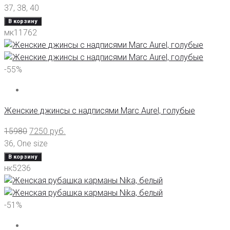
37
,
38
,
40
В корзину
мк11762
-55%
Женские джинсы с надписями Marc Aurel, голубые
15980
7250
руб.
36
,
One size
В корзину
нк5236
-51%