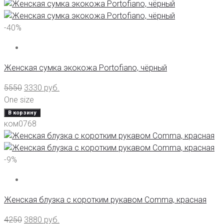
-40%
Женская сумка экокожа Portofiano, чёрный
5550
3330
руб.
One size
В корзину
ком0768
-9%
Женская блузка с коротким рукавом Comma, красная
4250
3880
руб.