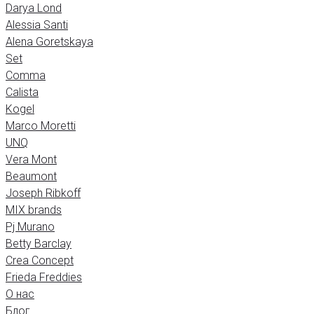
Darya Lond
Alessia Santi
Alena Goretskaya
Set
Comma
Calista
Kogel
Marco Moretti
UNQ
Vera Mont
Beaumont
Joseph Ribkoff
MIX brands
Pj Murano
Betty Barclay
Crea Concept
Frieda Freddies
О нас
Блог