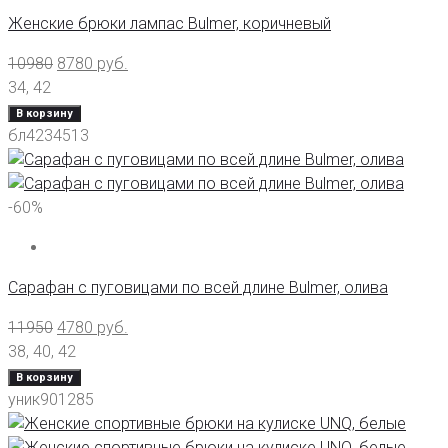
Женские брюки лампас Bulmer, коричневый
10980
8780
руб.
34
,
42
В корзину
бл4234513
-60%
Сарафан с пуговицами по всей длине Bulmer, олива
11950
4780
руб.
38
,
40
,
42
В корзину
уник901285