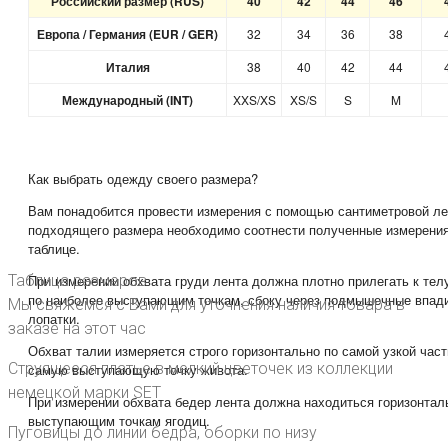
Российский размер (RUS)
40
42
44
46
Европа / Германия (EUR / GER)
32
34
36
38
Италия
38
40
42
44
Международный (INT)
XXS/XS
XS/S
S
M
Как выбрать одежду своего размера?
Вам понадобится провести измерения с помощью сантиметровой ле
подходящего размера необходимо соотнести полученные измерения
таблице.
Таблица размеров
При измерении обхвата груди лента должна плотно прилегать к тел
по наиболее выступающим точкам, сбоку через подмышечные впади
Мы свяжемся с Вами для уточнения наличия товара в
лопатки.
заказе на этот час
Обхват талии измеряется строго горизонтально по самой узкой част
Струящееся платье в мелкий цветочек из коллекции
самую выступающую точку живота.
немецкой марки SET
При измерении обхвата бедер лента должна находиться горизонталь
выступающим точкам ягодиц.
Пуговицы до линии бедра, оборки по низу