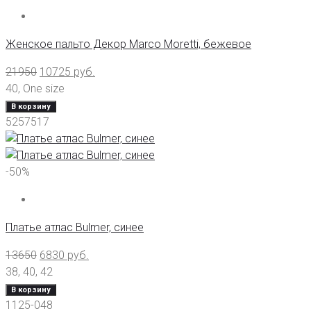
Женское пальто Декор Marco Moretti, бежевое
21950
10725
руб.
40
,
One size
В корзину
5257517
-50%
Платье атлас Bulmer, синее
13650
6830
руб.
38
,
40
,
42
В корзину
1125-048