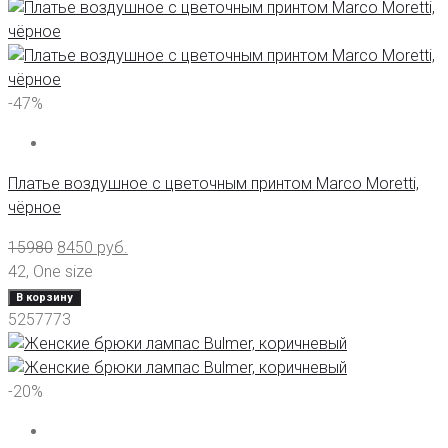
-47%
Платье воздушное с цветочным принтом Marco Moretti,
чёрное
15980
8450
руб.
42
,
One size
В корзину
5257773
-20%