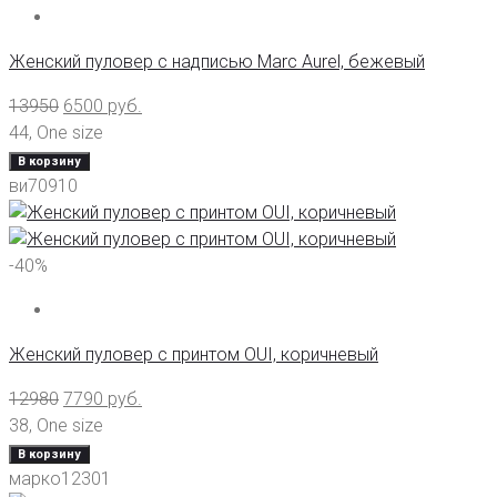
Женский пуловер с надписью Marc Aurel, бежевый
13950
6500
руб.
44
,
One size
В корзину
ви70910
-40%
Женский пуловер с принтом OUI, коричневый
12980
7790
руб.
38
,
One size
В корзину
марко12301