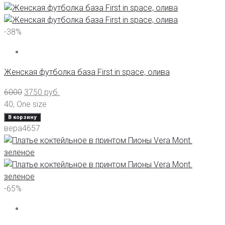
-38%
Женская футболка база First in space, олива
6000
3750
руб.
40
,
One size
В корзину
вера4657
-65%