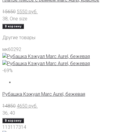
15650
5550
руб.
38
,
One size
В корзину
Другие товары
мк60292
-69%
Рубашка Кэжуал Marc Aurel, бежевая
14850
4650
руб.
36
,
40
В корзину
113117314