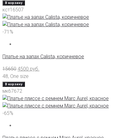
В корзину
кст16507
-71%
Платье на запах Calista, коричневое
15650
4500
руб.
48
,
One size
В корзину
мк67672
-65%
Платье плиссе с ремнем Marc Aurel, красное