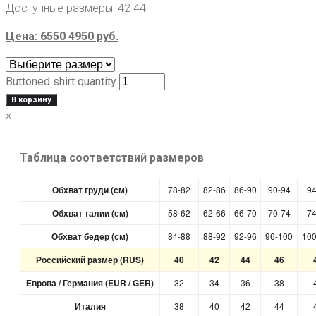
Доступные размеры:
42 44
Цена:
6550
4950
руб.
Buttoned shirt quantity
В корзину
×
Таблица соответствий размеров
Обхват груди (см)
78-82
82-86
86-90
90-94
94
Обхват талии (см)
58-62
62-66
66-70
70-74
74
Обхват бедер (см)
84-88
88-92
92-96
96-100
100
Российский размер (RUS)
40
42
44
46
Европа / Германия (EUR / GER)
32
34
36
38
Италия
38
40
42
44