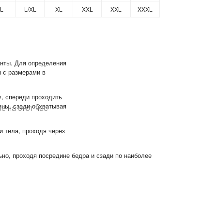
L
L/XL
XL
XXL
XXL
XXXL
нты. Для определения
 с размерами в
у, спереди проходить
ны, сзади обхватывая
е на этот час
и тела, проходя через
но, проходя посредине бедра и сзади по наиболее