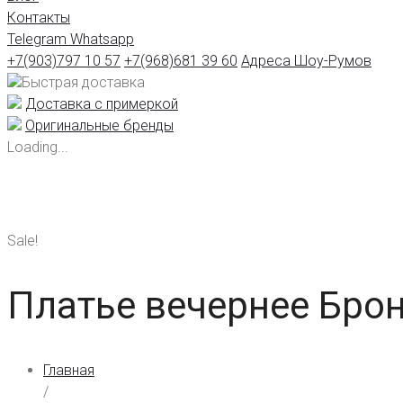
Контакты
Telegram
Whatsapp
+7(903)797 10 57
+7(968)681 39 60
Адреса Шоу-Румов
Быстрая доставка
Доставка с примеркой
Оригинальные бренды
Loading...
Sale!
Платье вечернее Брон
Главная
/