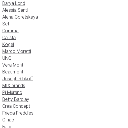
Darya Lond
Alessia Santi
Alena Goretskaya
Set
Comma
Calista
Kogel
Marco Moretti
UNQ
Vera Mont
Beaumont
Joseph Ribkoff
MIX brands
Pj Murano
Betty Barclay
Crea Concept
Frieda Freddies
О нас
Блог