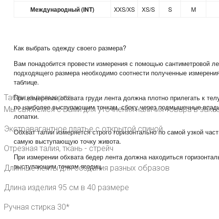
Международный (INT)
XXS/XS
XS/S
S
M
Как выбрать одежду своего размера?
Вам понадобится провести измерения с помощью сантиметровой ле
подходящего размера необходимо соотнести полученные измерения
таблице.
Таблица размеров
При измерении обхвата груди лента должна плотно прилегать к тел
по наиболее выступающим точкам, сбоку через подмышечные впади
Мы свяжемся с Вами для уточнения наличия товара в заказ
лопатки.
Экстравагантное платье с открытой спиной
Обхват талии измеряется строго горизонтально по самой узкой част
самую выступающую точку живота.
Отрезная талия, ткань - стрейч
При измерении обхвата бедер лента должна находиться горизонталь
выступающим точкам ягодиц.
Длинные ленты для создания разных образов
Длина изделия 95 см в 40 размере
Ручная стирка 30*