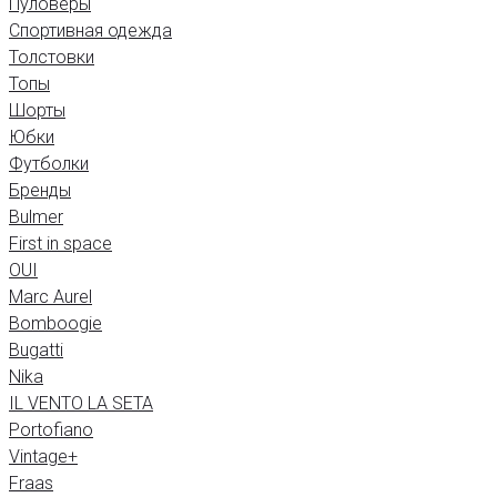
Пуловеры
Спортивная одежда
Толстовки
Топы
Шорты
Юбки
Футболки
Бренды
Bulmer
First in space
OUI
Marc Aurel
Bomboogie
Bugatti
Nika
IL VENTO LA SETA
Portofiano
Vintage+
Fraas