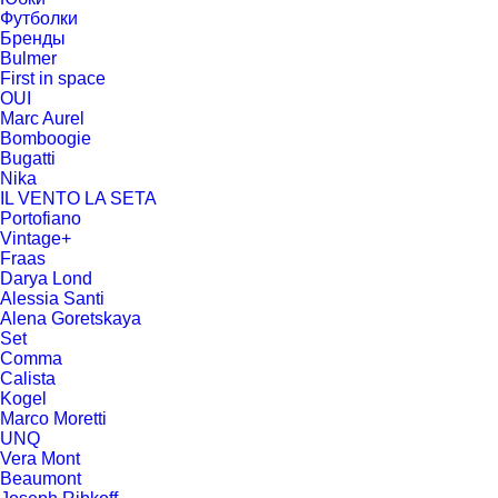
Футболки
Бренды
Bulmer
First in space
OUI
Marc Aurel
Bomboogie
Bugatti
Nika
IL VENTO LA SETA
Portofiano
Vintage+
Fraas
Darya Lond
Alessia Santi
Alena Goretskaya
Set
Comma
Calista
Kogel
Marco Moretti
UNQ
Vera Mont
Beaumont