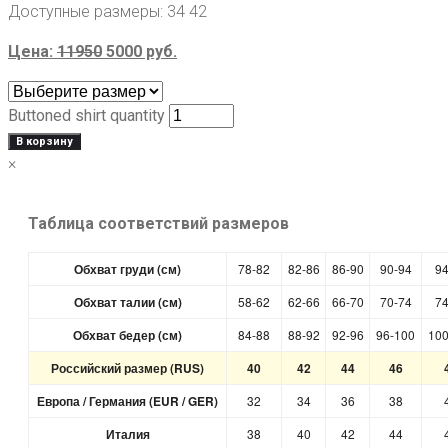
Доступные размеры:
34 42
Цена:
11950
5000
руб.
Buttoned shirt quantity
В корзину
×
Таблица соответствий размеров
Обхват груди (см)
78-82
82-86
86-90
90-94
94
Обхват талии (см)
58-62
62-66
66-70
70-74
74
Обхват бедер (см)
84-88
88-92
92-96
96-100
100
Российский размер (RUS)
40
42
44
46
Европа / Германия (EUR / GER)
32
34
36
38
Италия
38
40
42
44