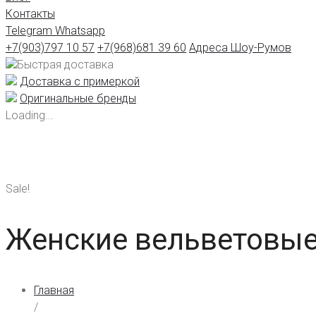
Контакты
Telegram
Whatsapp
+7(903)797 10 57
+7(968)681 39 60
Адреса Шоу-Румов
Быстрая доставка
Доставка с примеркой
Оригинальные бренды
Loading...
Sale!
Женские вельветовые
Главная
/