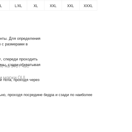
L
L/XL
XL
XXL
XXL
XXXL
нты. Для определения
 с размерами в
у, спереди проходить
ны, сзади обхватывая
е на этот час
и марки OUI
и тела, проходя через
но, проходя посредине бедра и сзади по наиболее