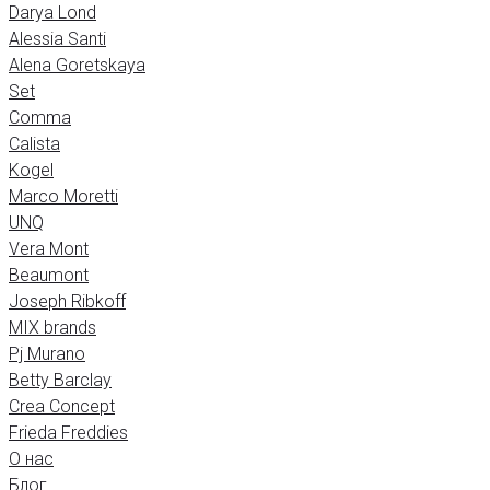
Darya Lond
Alessia Santi
Alena Goretskaya
Set
Comma
Calista
Kogel
Marco Moretti
UNQ
Vera Mont
Beaumont
Joseph Ribkoff
MIX brands
Pj Murano
Betty Barclay
Crea Concept
Frieda Freddies
О нас
Блог