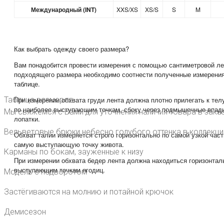
Международный (INT)
XXS/XS
XS/S
S
M
Как выбрать одежду своего размера?
Вам понадобится провести измерения с помощью сантиметровой ле
подходящего размера необходимо соотнести полученные измерения
таблице.
Таблица размеров
При измерении обхвата груди лента должна плотно прилегать к тел
по наиболее выступающим точкам, сбоку через подмышечные впади
Мы свяжемся с Вами для уточнения наличия товара в заказ
лопатки.
Вельветовые брюки небесно голубого оттенка в коллекци
Обхват талии измеряется строго горизонтально по самой узкой част
самую выступающую точку живота.
Карманы по бокам, зауженные к низу
При измерении обхвата бедер лента должна находиться горизонталь
выступающим точкам ягодиц.
Модель с подворотом
Застёгиваются на молнию и потайной крючок
Демисезон