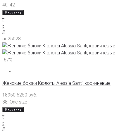
40
,
42
В корзину
ас25028
-67%
Женские брюки Кюлоты Alessia Santi, коричневые
18950
6250
руб.
38
,
One size
В корзину