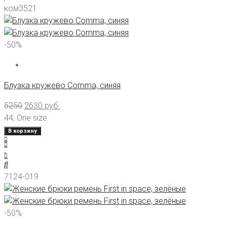
ком3521
-50%
Блузка кружево Comma, синяя
5250
2630
руб.
44
,
One size
В корзину
7124-019
-50%