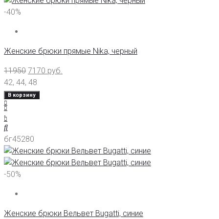
-40%
Женские брюки прямые Nika, черный
11950
7170
руб.
42
,
44
,
48
В корзину
бг45280
-50%
Женские брюки Вельвет Bugatti, синие