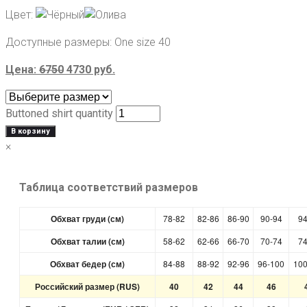
Цвет:
Доступные размеры:
One size 40
Цена:
6750
4730
руб.
Buttoned shirt quantity
В корзину
×
Таблица соответствий размеров
Обхват груди (см)
78-82
82-86
86-90
90-94
94
Обхват талии (см)
58-62
62-66
66-70
70-74
74
Обхват бедер (см)
84-88
88-92
92-96
96-100
100
Российский размер (RUS)
40
42
44
46