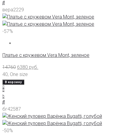
вера2229
-57%
Платье с кружевом Vera Mont, зеленое
14760
6380
руб.
40
,
One size
В корзину
бг42587
-50%