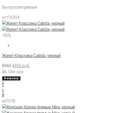
Вы просматривали
кст16504
-45%
Жилет Классика Calista, черный
8950
4950
руб.
46
,
One size
В корзину
нк7078