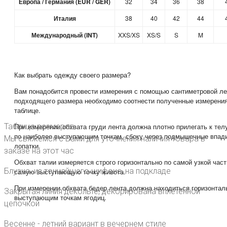
Европа / Германия (EUR / GER)
32
34
36
38
Италия
38
40
42
44
Международный (INT)
XXS/XS
XS/S
S
M
Как выбрать одежду своего размера?
Вам понадобится провести измерения с помощью сантиметровой ле
подходящего размера необходимо соотнести полученные измерения
таблице.
Таблица размеров
При измерении обхвата груди лента должна плотно прилегать к тел
по наиболее выступающим точкам, сбоку через подмышечные впади
Мы свяжемся с Вами для уточнения наличия товара в
лопатки.
заказе на этот час
Обхват талии измеряется строго горизонтально по самой узкой част
Блузка из тончайшего шифона, на подкладе
самую выступающую точку живота.
При измерении обхвата бедер лента должна находиться горизонталь
Закрытая линия декольте, декорирована вплетённой
выступающим точкам ягодиц.
цепочкой
Весенне - летний вариант в вечернем стиле