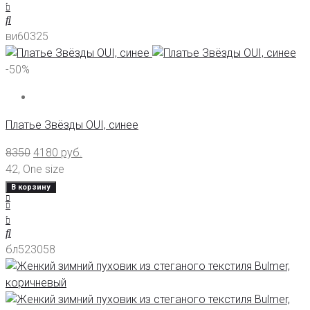
ви60325
-50%
Платье Звёзды OUI, синее
8350
4180
руб.
42
,
One size
В корзину
бл523058