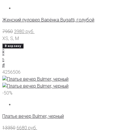
Женский пуловер Варёнка Bugatti, голубой
7950
3980
руб.
XS
,
S
,
M
В корзину
4256506
-50%
Платье вечер Bulmer, черный
13350
6680
руб.