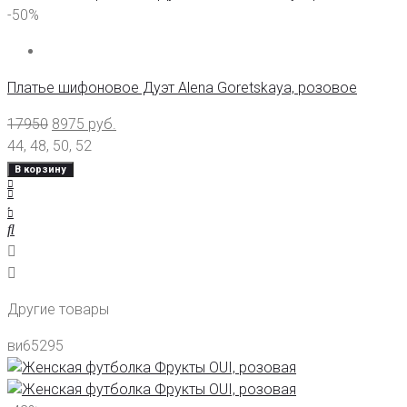
-50%
Платье шифоновое Дуэт Alena Goretskaya, розовое
17950
8975
руб.
44
,
48
,
50
,
52
В корзину
Другие товары
ви65295