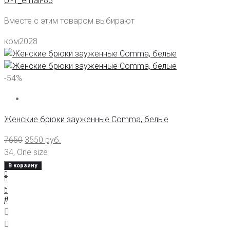
Ui-1_email-83
Вместе с этим товаром выбирают
ком2028
-54%
Женские брюки зауженные Comma, белые
7650
3550
руб.
34
,
One size
В корзину