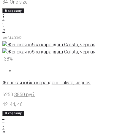
34
,
One size
В корзину
кст3140062
-38%
Женская юбка карандаш Calista, черная
6250
3850
руб.
42
,
44
,
46
В корзину