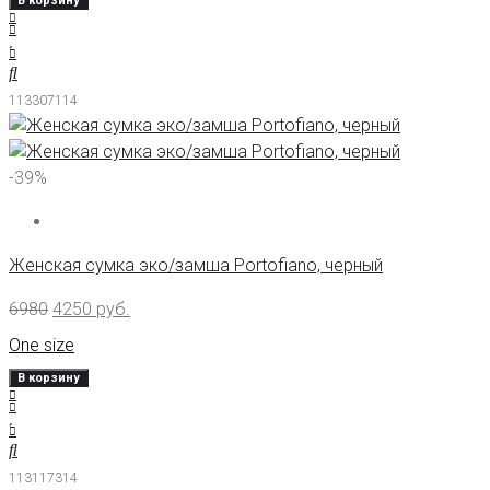
В корзину
113307114
-39%
Женская сумка эко/замша Portofiano, черный
6980
4250
руб.
One size
В корзину
113117314