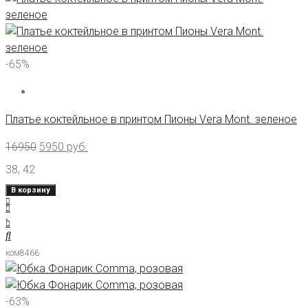
-65%
Платье коктейльное в принтом Пионы Vera Mont. зеленое
16950
5950
руб.
38
,
42
В корзину
ком8466
-63%