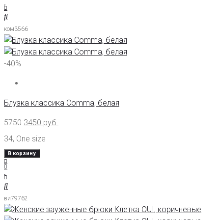
ком3566
-40%
Блузка классика Comma, белая
5750
3450
руб.
34
,
One size
В корзину
ви79762