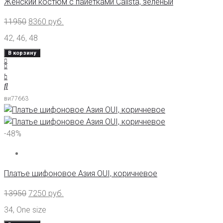
Женский костюм с пайетками Calista, зеленый
11950
8360
руб.
42
,
46
,
48
В корзину
ви77663
-48%
Платье шифоновое Азия OUI, коричневое
13950
7250
руб.
34
,
One size