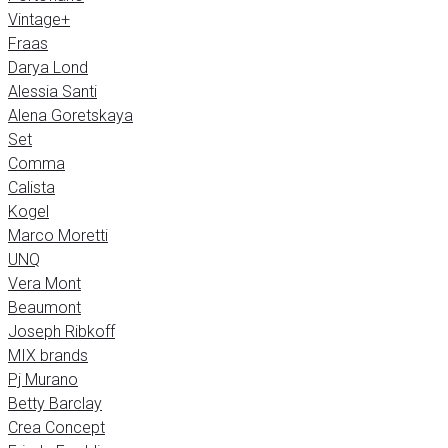
Vintage+
Fraas
Darya Lond
Alessia Santi
Alena Goretskaya
Set
Comma
Calista
Kogel
Marco Moretti
UNQ
Vera Mont
Beaumont
Joseph Ribkoff
MIX brands
Pj Murano
Betty Barclay
Crea Concept