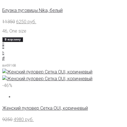
Блузка пуговицы Nika, белый
11350
6250
руб.
46
,
One size
В корзину
ви69168
-46%
Женский пуловер Сетка OUI, коричневый
9250
4980
руб.