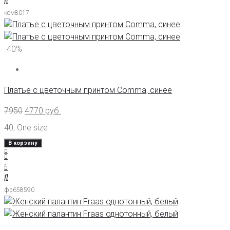
ком8017
-40%
Платье с цветочным принтом Comma, синее
7950
4770
руб.
40
,
One size
В корзину
фр658590