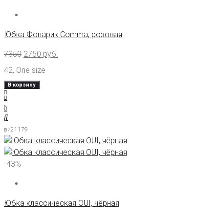
Юбка Фонарик Comma, розовая
7350
2750
руб.
42
,
One size
В корзину
ви21179
-43%
Юбка классическая OUI, чёрная