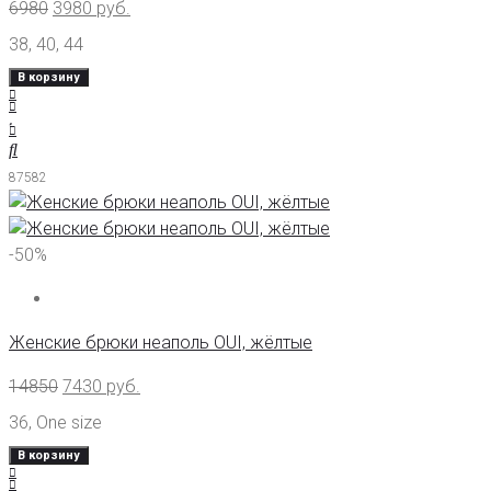
6980
3980
руб.
38
,
40
,
44
В корзину
87582
-50%
Женские брюки неаполь OUI, жёлтые
14850
7430
руб.
36
,
One size
В корзину