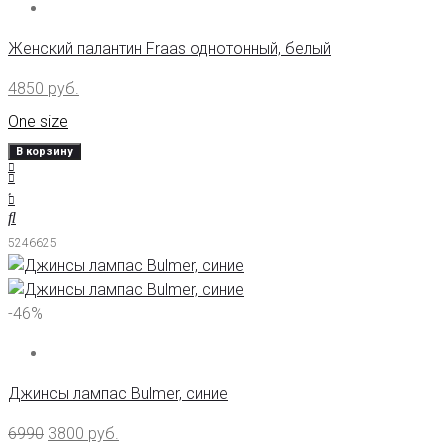
Женский палантин Fraas однотонный, белый
4850
руб.
One size
В корзину
5246625
-46%
Джинсы лампас Bulmer, синие
6990
3800
руб.