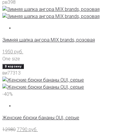
рв398
Зимняя шапка ангора MIX brands, розовая
1950
руб.
One size
В корзину
ви77313
-40%
Женские брюки бананы OUI, серые
12980
7790
руб.