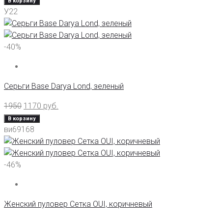
В корзину
У22
-40%
Серьги Base Darya Lond, зеленый
1950
1170
руб.
В корзину
ви69168
-46%
Женский пуловер Сетка OUI, коричневый