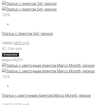
-50%
Платье с принтом Set, черное
13650
6830
руб.
42
,
One size
В корзину
марко06501
-50%
Платье с цветочным принтом Marco Moretti, черное
10650
5325
руб.