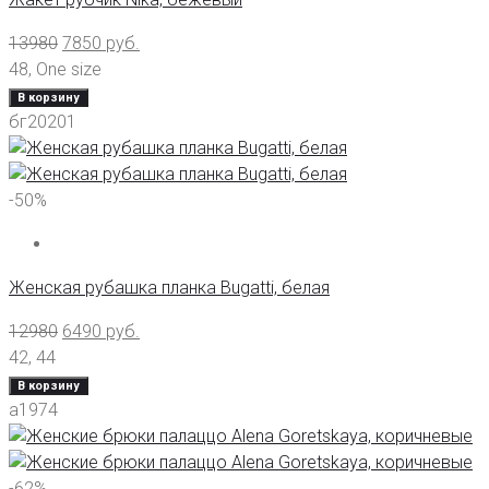
13980
7850
руб.
48
,
One size
В корзину
бг20201
-50%
Женская рубашка планка Bugatti, белая
12980
6490
руб.
42
,
44
В корзину
а1974
-62%