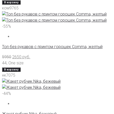
В корзину
ком9765
-55%
Топ без рукавов с принтом горошек Comma, желтый
5950
2650
руб.
44
,
One size
В корзину
нк7075
-44%
Жакет рубчик Nika, бежевый