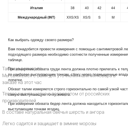
Италия
38
40
42
44
Международный (INT)
XXS/XS
XS/S
S
M
Как выбрать одежду своего размера?
Вам понадобится провести измерения с помощью сантиметровой ле
подходящего размера необходимо соотнести полученные измерения
таблице.
Таблица размеров
При измерении обхвата груди лента должна плотно прилегать к тел
по наиболее выступающим точкам, сбоку через подмышечные впади
Мы свяжемся с Вами для уточнения наличия товара в
лопатки.
заказе на этот час
Обхват талии измеряется строго горизонтально по самой узкой част
Тёплая зимняя шапка с подворотом от российских
самую выступающую точку живота.
производителей
При измерении обхвата бедер лента должна находиться горизонталь
выступающим точкам ягодиц.
В составе натуральная овечья шерсть и ангора
Легко садится и защищает в зимние морозы