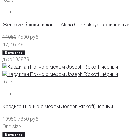
Женские брюки палаццо Alena Goretskaya, коричневые
11950
4500
руб.
42
,
46
,
48
В корзину
джо193879
-61%
Кардиган Пончо с мехом Joseph Ribkoff, чёрный
19950
7850
руб.
One size
В корзину