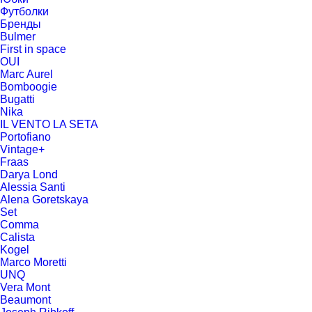
Футболки
Бренды
Bulmer
First in space
OUI
Marc Aurel
Bomboogie
Bugatti
Nika
IL VENTO LA SETA
Portofiano
Vintage+
Fraas
Darya Lond
Alessia Santi
Alena Goretskaya
Set
Comma
Calista
Kogel
Marco Moretti
UNQ
Vera Mont
Beaumont