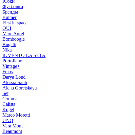
Юбки
Футболки
Бренды
Bulmer
First in space
OUI
Marc Aurel
Bomboogie
Bugatti
Nika
IL VENTO LA SETA
Portofiano
Vintage+
Fraas
Darya Lond
Alessia Santi
Alena Goretskaya
Set
Comma
Calista
Kogel
Marco Moretti
UNQ
Vera Mont
Beaumont