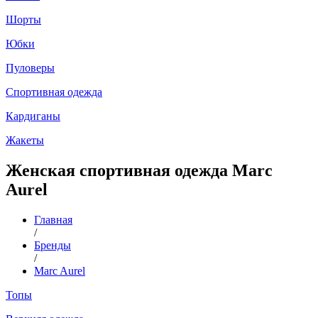
Шорты
Юбки
Пуловеры
Спортивная одежда
Кардиганы
NEWSLETTER
Жакеты
Женская спортивная одежда Marc
Enter your email address to subscribe our notification of
our new post & features by email.
Aurel
Главная
/
Бренды
SUBSCRIBE
/
Marc Aurel
Топы