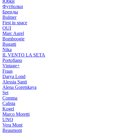
Юбки
Футболки
Бренды
Bulmer
First in space
OUI
Marc Aurel
Bomboogie
Bugatti
Nika
IL VENTO LA SETA
Portofiano
Vintage+
Fraas
Darya Lond
Alessia Santi
Alena Goretskaya
Set
Comma
Calista
Kogel
Marco Moretti
UNQ
Vera Mont
Beaumont