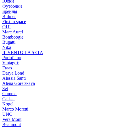
Юбки
Футболки
Бренды
Bulmer
First in space
OUI
Marc Aurel
Bomboogie
Bugatti
Nika
IL VENTO LA SETA
Portofiano
Vintage+
Fraas
Darya Lond
Alessia Santi
Alena Goretskaya
Set
Comma
Calista
Kogel
Marco Moretti
UNQ
Vera Mont
Beaumont